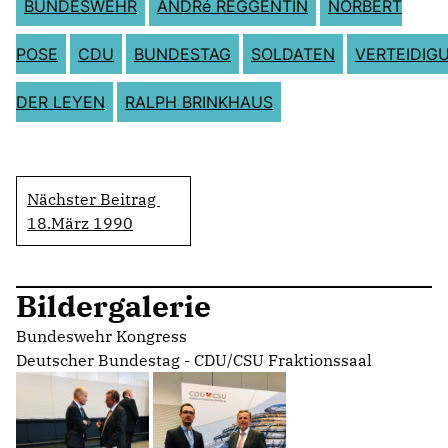
BUNDESWEHR
ANDRé REGGENTIN
NORBERT
POSE
CDU
BUNDESTAG
SOLDATEN
VERTEIDIG
DER LEYEN
RALPH BRINKHAUS
Nächster Beitrag
18.März 1990
Bildergalerie
Bundeswehr Kongress
Deutscher Bundestag - CDU/CSU Fraktionssaal