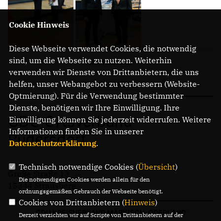
Cookie Hinweis
Diese Webseite verwendet Cookies, die notwendig
sind, um die Webseite zu nutzen. Weiterhin
IMPRESSUM
verwenden wir Dienste von Drittanbietern, die uns
helfen, unser Webangebot zu verbessern (Website-
DATENSCHUTZ
Optmierung). Für die Verwendung bestimmter
Dienste, benötigen wir Ihre Einwilligung. Ihre
CDU Ortsverband
Einwilligung können Sie jederzeit widerrufen. Weitere
Informationen finden Sie in unserer
Rüdersdorf
Datenschutzerklärung
.
Technisch notwendige Cookies (
Übersicht
)
Große Straße 13
Die notwendigen Cookies werden allein für den
15344 Strausberg
ordnungsgemäßen Gebrauch der Webseite benötigt.
Cookies von Drittanbietern (
Hinweis
)
CDU KREISVERBAND MÄRKISCH-ODERLAND
Derzeit verzichten wir auf Scripte von Drittanbietern auf der